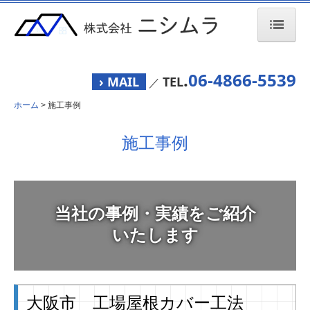
ホーム
.
06-4866-5539
› MAIL
TEL
／
会社案内
ホーム
施工事例
業務案内
施工事例
施工の流れ
施工事例
当社の事例・実績をご紹介
お問合せ
いたします
大阪市 工場屋根カバー工法